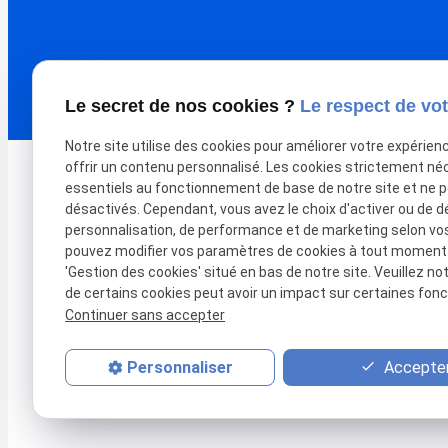
Le secret de nos cookies ?
Le respect de vot
Notre site utilise des cookies pour améliorer votre expérien
offrir un contenu personnalisé. Les cookies strictement né
essentiels au fonctionnement de base de notre site et ne 
désactivés. Cependant, vous avez le choix d'activer ou de d
personnalisation, de performance et de marketing selon vo
pouvez modifier vos paramètres de cookies à tout moment en
'Gestion des cookies' situé en bas de notre site. Veuillez no
Organisme de formation certifié Qualiopi,
de certains cookies peut avoir un impact sur certaines fonct
nous accompagnons nos clients pros dans
Continuer sans accepter
leur développement digital depuis 2004,
avec une approche concrète et pratique et
illustrée !
Accepter
Personnaliser