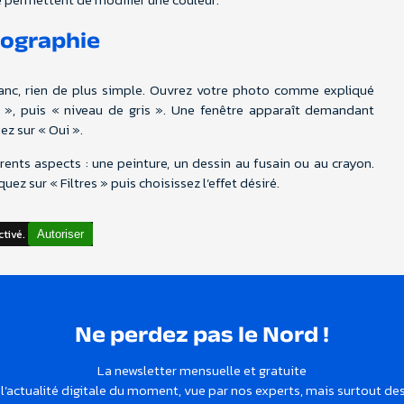
tographie
lanc, rien de plus simple. Ouvrez votre photo comme expliqué
», puis « niveau de gris ». Une fenêtre apparaît demandant
ez sur « Oui ».
rents aspects : une peinture, un dessin au fusain ou au crayon.
ez sur « Filtres » puis choisissez l’effet désiré.
ctivé.
Autoriser
Ne perdez pas le Nord !
La newsletter mensuelle et gratuite
l’actualité digitale du moment, vue par nos experts, mais surtout de