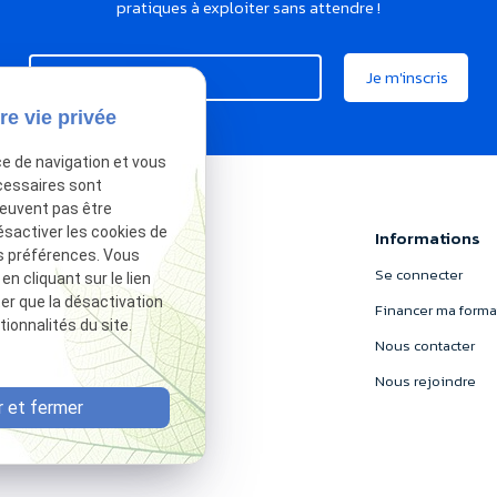
pratiques à exploiter sans attendre !
re vie privée
ce de navigation et vous
cessaires sont
peuvent pas être
ésactiver les cookies de
Nord Formation
Informations
s préférences. Vous
Catalogue
Se connecter
 cliquant sur le lien
ter que la désactivation
Offre e-learning
Financer ma forma
ionnalités du site.
Formations gratuites
Nous contacter
À propos
Nous rejoindre
 et fermer
Blog