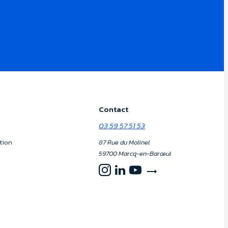
Contact
03 59 57 51 53
tion
87 Rue du Molinel
59700 Marcq-en-Barœul
trending_flat