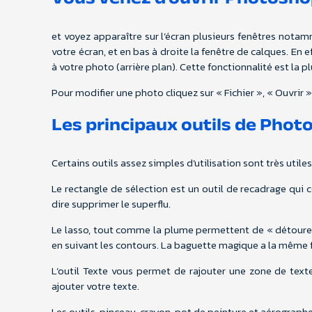
et voyez apparaître sur l’écran plusieurs fenêtres notam
votre écran, et en bas à droite la fenêtre de calques. E
à votre photo (arrière plan). Cette fonctionnalité est la p
Pour modifier une photo cliquez sur « Fichier », « Ouvrir 
Les principaux outils de Phot
Certains outils assez simples d’utilisation sont très util
Le rectangle de sélection est un outil de recadrage qui
dire supprimer le superflu.
Le lasso, tout comme la plume permettent de « détourer 
en suivant les contours. La baguette magique a la même f
L’outil Texte vous permet de rajouter une zone de tex
ajouter votre texte.
Les outils, pinceau, crayon, pot de peinture et aérograp